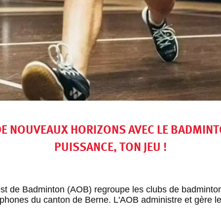
DE NOUVEAUX HORIZONS AVEC LE BADMINTON
PUISSANCE, TON JEU !
est de Badminton (AOB) regroupe les clubs de badminto
ophones du canton de Berne. L'AOB administre et gère le