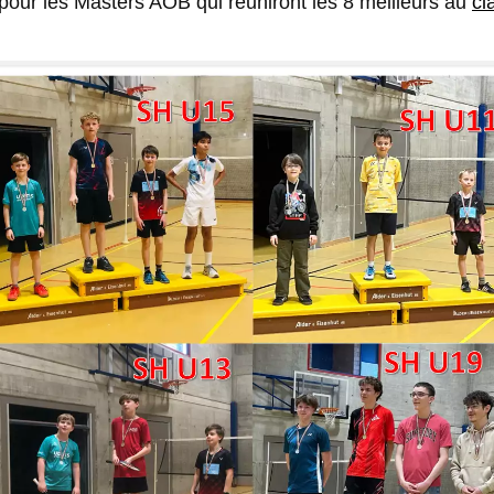
our les Masters AOB qui réuniront les 8 meilleurs au
cl