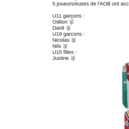
5 joueurs/euses de l'AOB ont ac
U11 garçons :
Odilon 🥇
Danil 🥈
U19 garcons :
Nicolas 🥈
Nils 🥉
U15 filles :
Justine 🥉