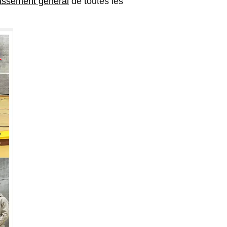
assement général
de toutes les